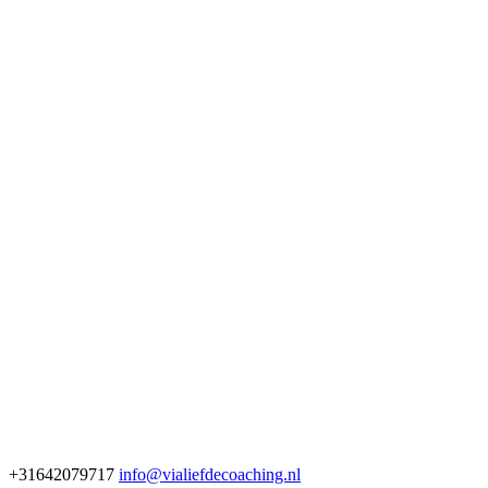
+31642079717
info@vialiefdecoaching.nl