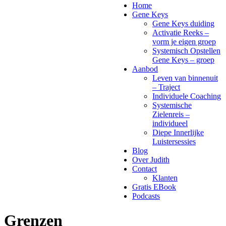
Home
Gene Keys
Gene Keys duiding
Activatie Reeks –
vorm je eigen groep
Systemisch Opstellen
Gene Keys – groep
Aanbod
Leven van binnenuit
– Traject
Individuele Coaching
Systemische
Zielenreis –
individueel
Diepe Innerlijke
Luistersessies
Blog
Over Judith
Contact
Klanten
Gratis EBook
Podcasts
Grenzen