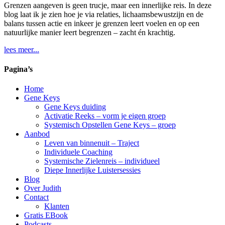
Grenzen aangeven is geen trucje, maar een innerlijke reis. In deze
blog laat ik je zien hoe je via relaties, lichaamsbewustzijn en de
balans tussen actie en inkeer je grenzen leert voelen en op een
natuurlijke manier leert begrenzen – zacht én krachtig.
lees meer...
Pagina’s
Home
Gene Keys
Gene Keys duiding
Activatie Reeks – vorm je eigen groep
Systemisch Opstellen Gene Keys – groep
Aanbod
Leven van binnenuit – Traject
Individuele Coaching
Systemische Zielenreis – individueel
Diepe Innerlijke Luistersessies
Blog
Over Judith
Contact
Klanten
Gratis EBook
Podcasts