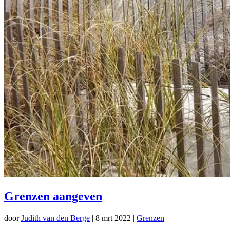
Grenzen aangeven
door
Judith van den Berge
|
8 mrt 2022
|
Grenzen