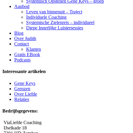
Systemisch Opstellen Gene Keys – groep
Aanbod
Leven van binnenuit – Traject
Individuele Coaching
Systemische Zielenreis – individueel
Diepe Innerlijke Luistersessies
Blog
Over Judith
Contact
Klanten
Gratis EBook
Podcasts
Interessante artikelen
Gene Keys
Grenzen
Over Liefde
Relaties
Bedrijfsgegevens:
ViaLiefde Coaching
IJselkade 18