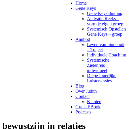
Home
Gene Keys
Gene Keys duiding
Activatie Reeks –
vorm je eigen groep
Systemisch Opstellen
Gene Keys – groep
Aanbod
Leven van binnenuit
– Traject
Individuele Coaching
Systemische
Zielenreis –
individueel
Diepe Innerlijke
Luistersessies
Blog
Over Judith
Contact
Klanten
Gratis EBook
Podcasts
bewustzijn in relaties