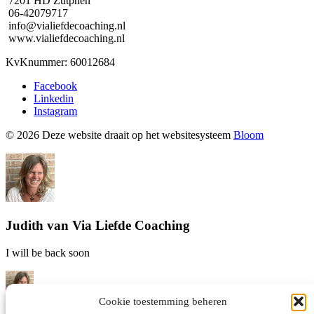
7201 HD Zutphen
06-42079717
info@vialiefdecoaching.nl
www.vialiefdecoaching.nl
KvKnummer: 60012684
Facebook
Linkedin
Instagram
© 2026 Deze website draait op het websitesysteem
Bloom
Judith van Via Liefde Coaching
I will be back soon
Cookie toestemming beheren
Hallo! Judith van Via Liefde coaching hier! Waar kan ik je mee