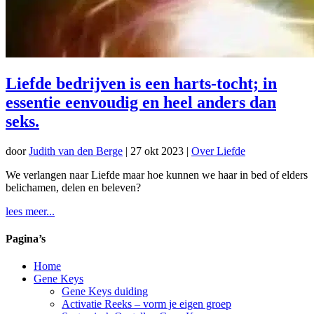
Liefde bedrijven is een harts-tocht; in
essentie eenvoudig en heel anders dan
seks.
door
Judith van den Berge
|
27 okt 2023
|
Over Liefde
We verlangen naar Liefde maar hoe kunnen we haar in bed of elders
belichamen, delen en beleven?
lees meer...
Pagina’s
Home
Gene Keys
Gene Keys duiding
Activatie Reeks – vorm je eigen groep