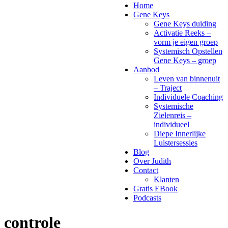
Home
Gene Keys
Gene Keys duiding
Activatie Reeks –
vorm je eigen groep
Systemisch Opstellen
Gene Keys – groep
Aanbod
Leven van binnenuit
– Traject
Individuele Coaching
Systemische
Zielenreis –
individueel
Diepe Innerlijke
Luistersessies
Blog
Over Judith
Contact
Klanten
Gratis EBook
Podcasts
controle