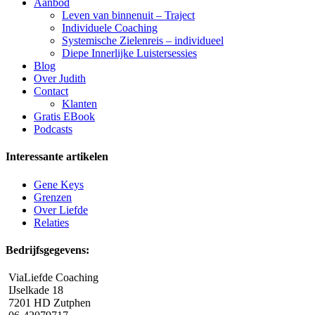
Aanbod
Leven van binnenuit – Traject
Individuele Coaching
Systemische Zielenreis – individueel
Diepe Innerlijke Luistersessies
Blog
Over Judith
Contact
Klanten
Gratis EBook
Podcasts
Interessante artikelen
Gene Keys
Grenzen
Over Liefde
Relaties
Bedrijfsgegevens:
ViaLiefde Coaching
IJselkade 18
7201 HD Zutphen