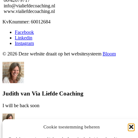
06-42079717
info@vialiefdecoaching.nl
www.vialiefdecoaching.nl
KvKnummer: 60012684
Facebook
Linkedin
Instagram
© 2026 Deze website draait op het websitesysteem
Bloom
Judith van Via Liefde Coaching
I will be back soon
Cookie toestemming beheren
Hallo! Judith van Via Liefde coaching hier! Waar kan ik je mee
helpen?