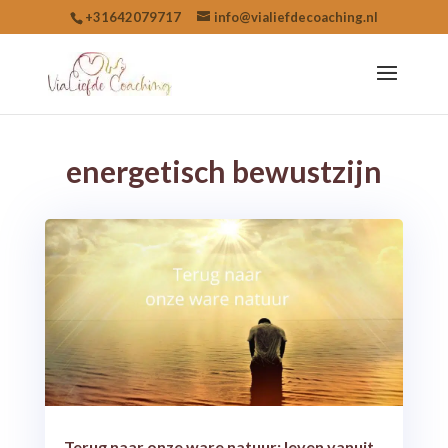
+31642079717
info@vialiefdecoaching.nl
energetisch bewustzijn
Terug naar onze ware natuur: leven vanuit