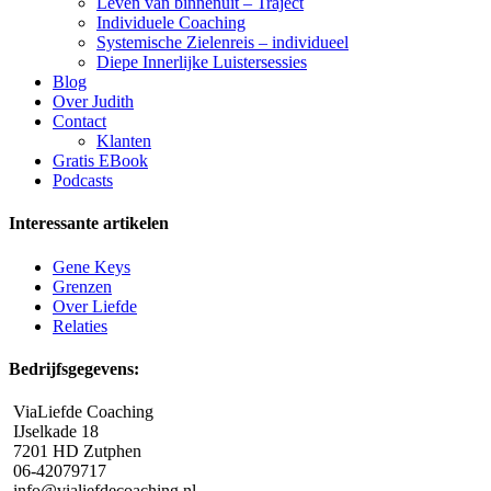
Leven van binnenuit – Traject
Individuele Coaching
Systemische Zielenreis – individueel
Diepe Innerlijke Luistersessies
Blog
Over Judith
Contact
Klanten
Gratis EBook
Podcasts
Interessante artikelen
Gene Keys
Grenzen
Over Liefde
Relaties
Bedrijfsgegevens:
ViaLiefde Coaching
IJselkade 18
7201 HD Zutphen
06-42079717
info@vialiefdecoaching.nl