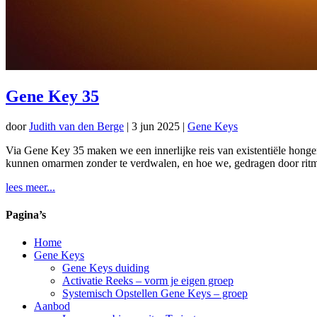
Gene Key 35
door
Judith van den Berge
|
3 jun 2025
|
Gene Keys
Via Gene Key 35 maken we een innerlijke reis van existentiële honger
kunnen omarmen zonder te verdwalen, en hoe we, gedragen door ritme
lees meer...
Pagina’s
Home
Gene Keys
Gene Keys duiding
Activatie Reeks – vorm je eigen groep
Systemisch Opstellen Gene Keys – groep
Aanbod