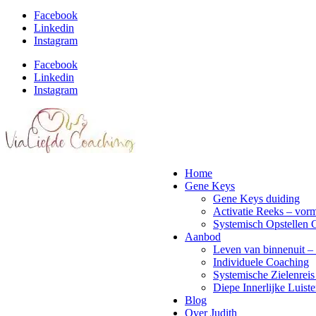
Facebook
Linkedin
Instagram
Facebook
Linkedin
Instagram
Home
Gene Keys
Gene Keys duiding
Activatie Reeks – vorm
Systemisch Opstellen 
Aanbod
Leven van binnenuit – 
Individuele Coaching
Systemische Zielenreis
Diepe Innerlijke Luiste
Blog
Over Judith