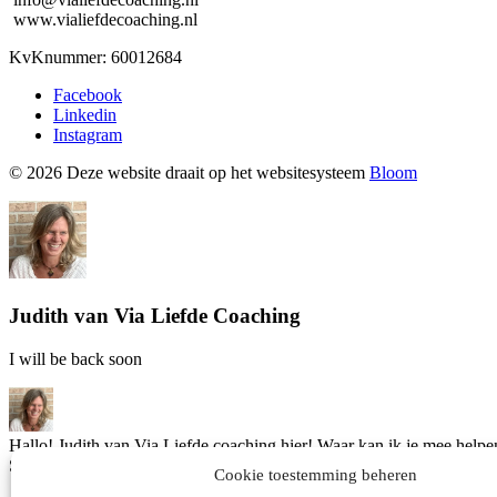
www.vialiefdecoaching.nl
KvKnummer: 60012684
Facebook
Linkedin
Instagram
© 2026 Deze website draait op het websitesysteem
Bloom
Judith van Via Liefde Coaching
I will be back soon
Hallo! Judith van Via Liefde coaching hier! Waar kan ik je mee helpe
Start een gesprek!
Cookie toestemming beheren