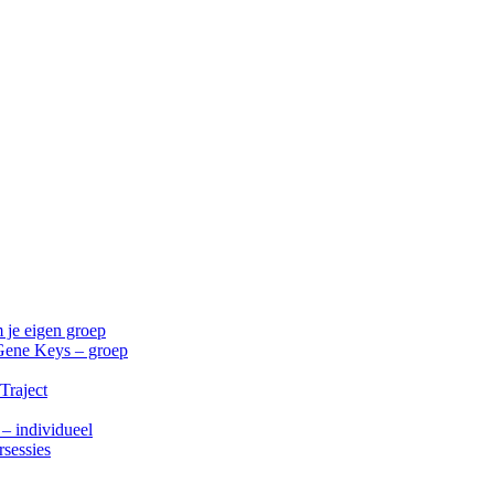
 je eigen groep
Gene Keys – groep
Traject
 – individueel
rsessies