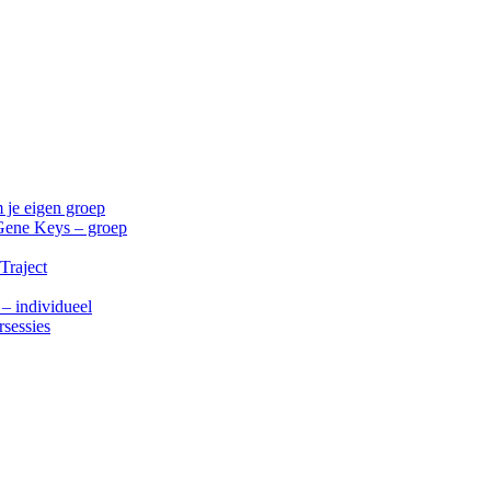
 je eigen groep
Gene Keys – groep
Traject
 – individueel
rsessies