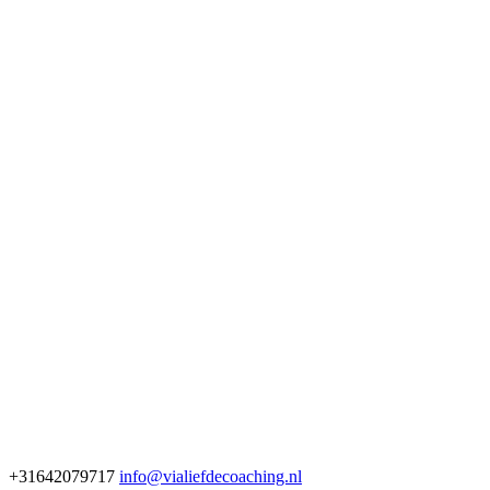
+31642079717
info@vialiefdecoaching.nl