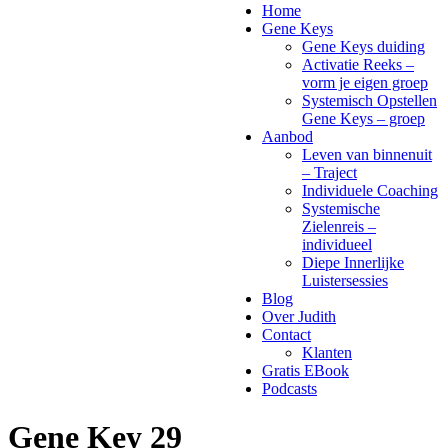
Home
Gene Keys
Gene Keys duiding
Activatie Reeks –
vorm je eigen groep
Systemisch Opstellen
Gene Keys – groep
Aanbod
Leven van binnenuit
– Traject
Individuele Coaching
Systemische
Zielenreis –
individueel
Diepe Innerlijke
Luistersessies
Blog
Over Judith
Contact
Klanten
Gratis EBook
Podcasts
Gene Key 29