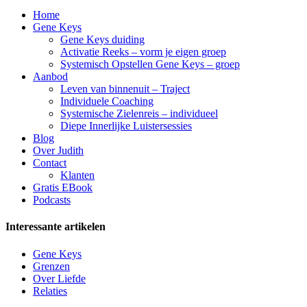
Home
Gene Keys
Gene Keys duiding
Activatie Reeks – vorm je eigen groep
Systemisch Opstellen Gene Keys – groep
Aanbod
Leven van binnenuit – Traject
Individuele Coaching
Systemische Zielenreis – individueel
Diepe Innerlijke Luistersessies
Blog
Over Judith
Contact
Klanten
Gratis EBook
Podcasts
Interessante artikelen
Gene Keys
Grenzen
Over Liefde
Relaties