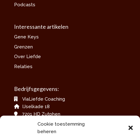
Podcasts
Interessante artikelen
Gene Keys
Grenzen
Over Liefde
Relaties
Bedrijfsgegevens:
ViaLiefde Coaching
IJselkade 18
7201 HD Zutphen
06-42079717
Cookie toestemming
info@vialiefdecoaching.nl
beheren
www.vialiefdecoaching.nl