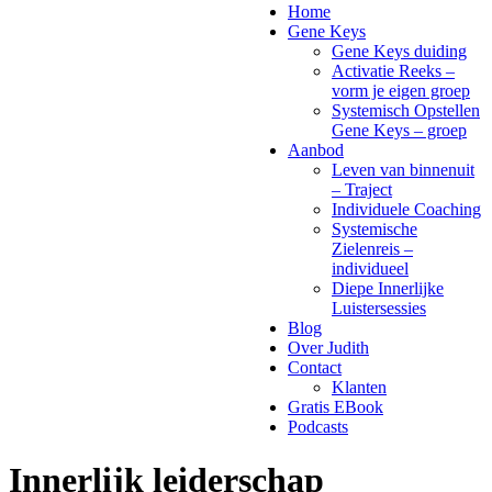
Home
Gene Keys
Gene Keys duiding
Activatie Reeks –
vorm je eigen groep
Systemisch Opstellen
Gene Keys – groep
Aanbod
Leven van binnenuit
– Traject
Individuele Coaching
Systemische
Zielenreis –
individueel
Diepe Innerlijke
Luistersessies
Blog
Over Judith
Contact
Klanten
Gratis EBook
Podcasts
Innerlijk leiderschap