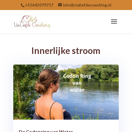
+31642079717
info@vialiefdecoaching.nl
Innerlijke stroom
De Codonring van Water