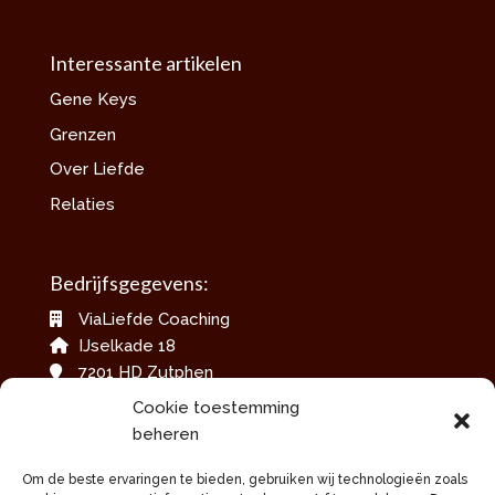
Interessante artikelen
Gene Keys
Grenzen
Over Liefde
Relaties
Bedrijfsgegevens:
ViaLiefde Coaching
IJselkade 18
7201 HD Zutphen
06-42079717
Cookie toestemming
info@vialiefdecoaching.nl
beheren
www.vialiefdecoaching.nl
Om de beste ervaringen te bieden, gebruiken wij technologieën zoals
KvKnummer: 60012684