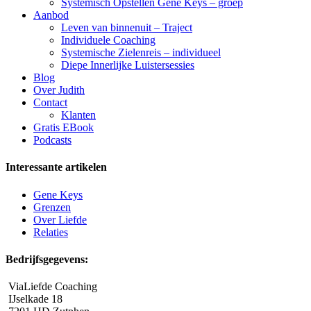
Systemisch Opstellen Gene Keys – groep
Aanbod
Leven van binnenuit – Traject
Individuele Coaching
Systemische Zielenreis – individueel
Diepe Innerlijke Luistersessies
Blog
Over Judith
Contact
Klanten
Gratis EBook
Podcasts
Interessante artikelen
Gene Keys
Grenzen
Over Liefde
Relaties
Bedrijfsgegevens:
ViaLiefde Coaching
IJselkade 18