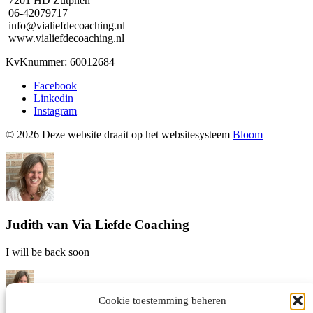
7201 HD Zutphen
06-42079717
info@vialiefdecoaching.nl
www.vialiefdecoaching.nl
KvKnummer: 60012684
Facebook
Linkedin
Instagram
© 2026 Deze website draait op het websitesysteem
Bloom
Judith van Via Liefde Coaching
I will be back soon
Cookie toestemming beheren
Hallo! Judith van Via Liefde coaching hier! Waar kan ik je mee