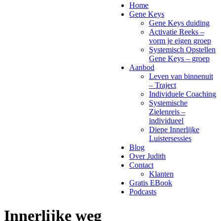
Home
Gene Keys
Gene Keys duiding
Activatie Reeks –
vorm je eigen groep
Systemisch Opstellen
Gene Keys – groep
Aanbod
Leven van binnenuit
– Traject
Individuele Coaching
Systemische
Zielenreis –
individueel
Diepe Innerlijke
Luistersessies
Blog
Over Judith
Contact
Klanten
Gratis EBook
Podcasts
Innerlijke weg