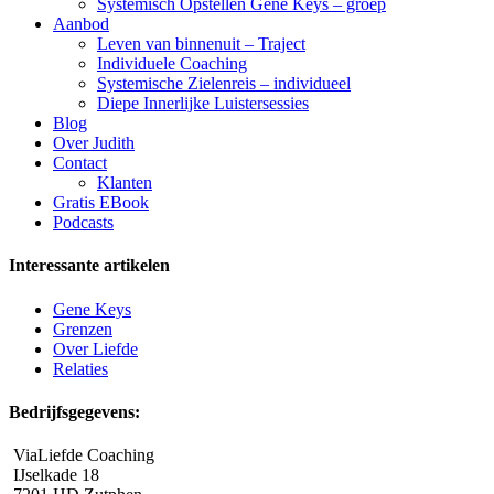
Systemisch Opstellen Gene Keys – groep
Aanbod
Leven van binnenuit – Traject
Individuele Coaching
Systemische Zielenreis – individueel
Diepe Innerlijke Luistersessies
Blog
Over Judith
Contact
Klanten
Gratis EBook
Podcasts
Interessante artikelen
Gene Keys
Grenzen
Over Liefde
Relaties
Bedrijfsgegevens:
ViaLiefde Coaching
IJselkade 18