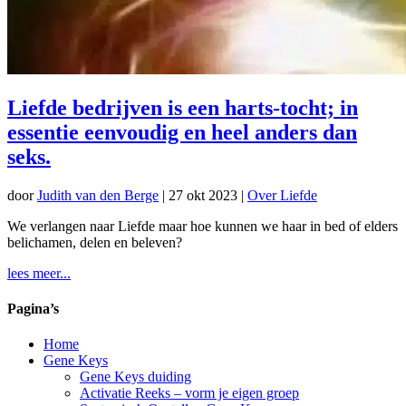
Liefde bedrijven is een harts-tocht; in
essentie eenvoudig en heel anders dan
seks.
door
Judith van den Berge
|
27 okt 2023
|
Over Liefde
We verlangen naar Liefde maar hoe kunnen we haar in bed of elders
belichamen, delen en beleven?
lees meer...
Pagina’s
Home
Gene Keys
Gene Keys duiding
Activatie Reeks – vorm je eigen groep