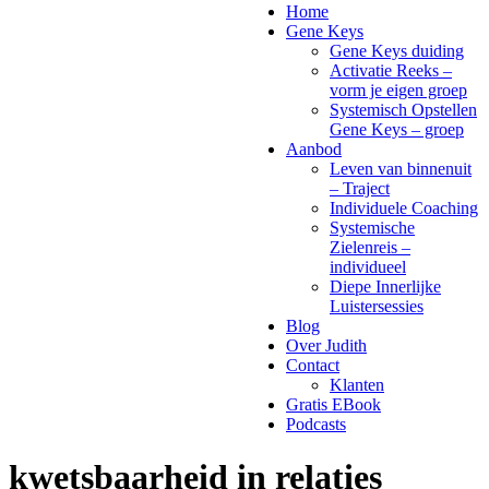
Home
Gene Keys
Gene Keys duiding
Activatie Reeks –
vorm je eigen groep
Systemisch Opstellen
Gene Keys – groep
Aanbod
Leven van binnenuit
– Traject
Individuele Coaching
Systemische
Zielenreis –
individueel
Diepe Innerlijke
Luistersessies
Blog
Over Judith
Contact
Klanten
Gratis EBook
Podcasts
kwetsbaarheid in relaties