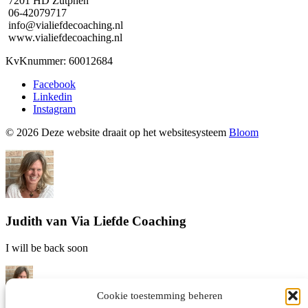
7201 HD Zutphen
06-42079717
info@vialiefdecoaching.nl
www.vialiefdecoaching.nl
KvKnummer: 60012684
Facebook
Linkedin
Instagram
© 2026 Deze website draait op het websitesysteem
Bloom
Judith van Via Liefde Coaching
I will be back soon
Cookie toestemming beheren
Hallo! Judith van Via Liefde coaching hier! Waar kan ik je mee