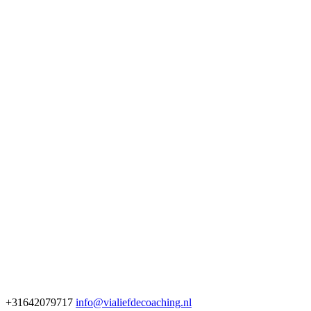
+31642079717
info@vialiefdecoaching.nl