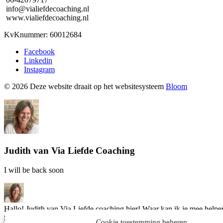
info@vialiefdecoaching.nl
www.vialiefdecoaching.nl
KvKnummer: 60012684
Facebook
Linkedin
Instagram
© 2026 Deze website draait op het websitesysteem
Bloom
Judith van Via Liefde Coaching
I will be back soon
Hallo! Judith van Via Liefde coaching hier! Waar kan ik je mee helpe
Start een gesprek!
Cookie toestemming beheren