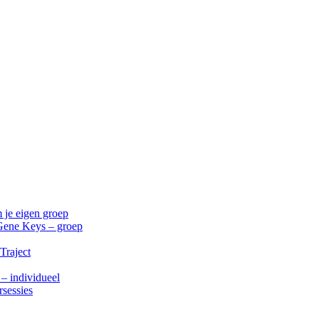
 je eigen groep
Gene Keys – groep
Traject
 – individueel
rsessies