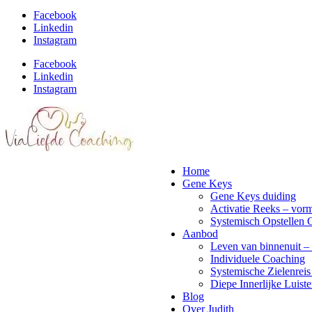
Facebook
Linkedin
Instagram
Facebook
Linkedin
Instagram
Home
Gene Keys
Gene Keys duiding
Activatie Reeks – vorm
Systemisch Opstellen 
Aanbod
Leven van binnenuit – 
Individuele Coaching
Systemische Zielenreis
Diepe Innerlijke Luiste
Blog
Over Judith