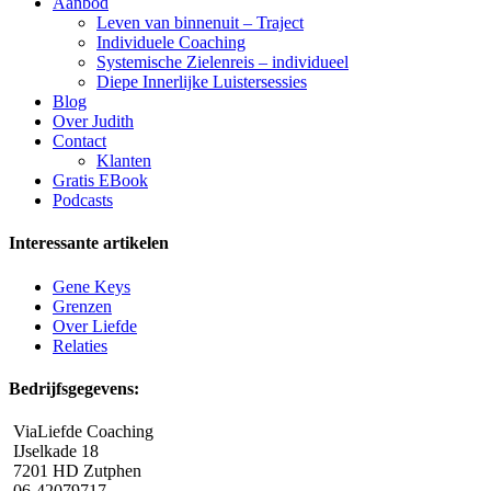
Aanbod
Leven van binnenuit – Traject
Individuele Coaching
Systemische Zielenreis – individueel
Diepe Innerlijke Luistersessies
Blog
Over Judith
Contact
Klanten
Gratis EBook
Podcasts
Interessante artikelen
Gene Keys
Grenzen
Over Liefde
Relaties
Bedrijfsgegevens:
ViaLiefde Coaching
IJselkade 18
7201 HD Zutphen
06-42079717