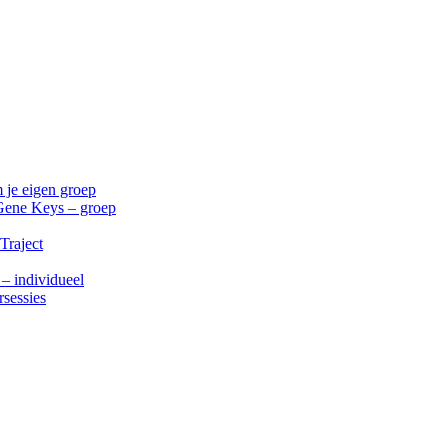
 je eigen groep
Gene Keys – groep
Traject
 – individueel
rsessies