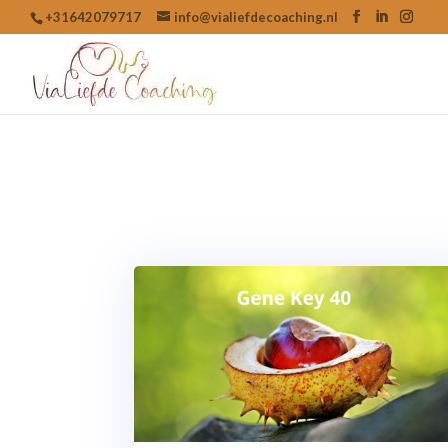
+31642079717
info@vialiefdecoaching.nl