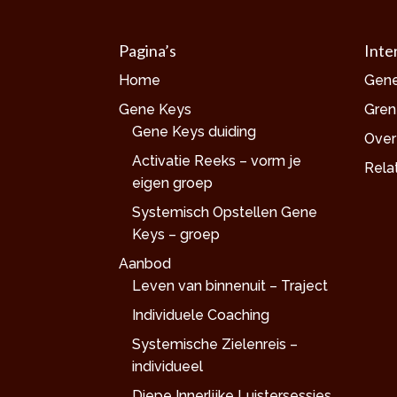
Pagina’s
Inte
Home
Gene
Gene Keys
Gren
Gene Keys duiding
Over
Activatie Reeks – vorm je
Rela
eigen groep
Systemisch Opstellen Gene
Keys – groep
Aanbod
Leven van binnenuit – Traject
Individuele Coaching
Systemische Zielenreis –
individueel
Diepe Innerlijke Luistersessies