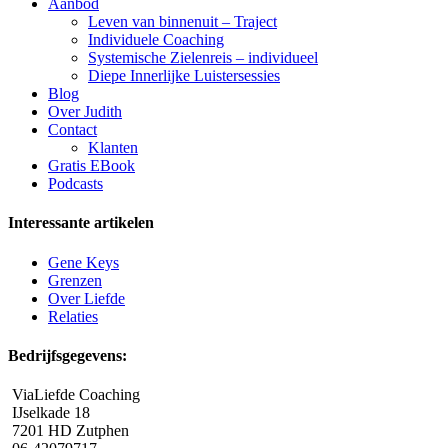
Aanbod
Leven van binnenuit – Traject
Individuele Coaching
Systemische Zielenreis – individueel
Diepe Innerlijke Luistersessies
Blog
Over Judith
Contact
Klanten
Gratis EBook
Podcasts
Interessante artikelen
Gene Keys
Grenzen
Over Liefde
Relaties
Bedrijfsgegevens:
ViaLiefde Coaching
IJselkade 18
7201 HD Zutphen