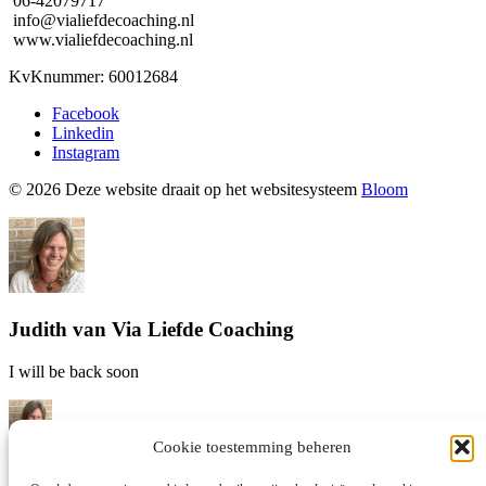
06-42079717
info@vialiefdecoaching.nl
www.vialiefdecoaching.nl
KvKnummer: 60012684
Facebook
Linkedin
Instagram
© 2026 Deze website draait op het websitesysteem
Bloom
Judith van Via Liefde Coaching
I will be back soon
Cookie toestemming beheren
Hallo! Judith van Via Liefde coaching hier! Waar kan ik je mee
helpen?