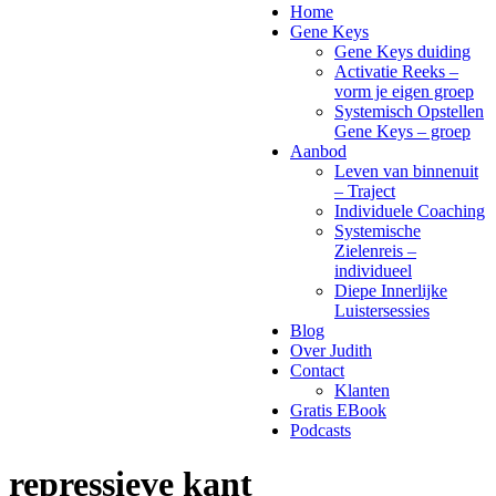
Home
Gene Keys
Gene Keys duiding
Activatie Reeks –
vorm je eigen groep
Systemisch Opstellen
Gene Keys – groep
Aanbod
Leven van binnenuit
– Traject
Individuele Coaching
Systemische
Zielenreis –
individueel
Diepe Innerlijke
Luistersessies
Blog
Over Judith
Contact
Klanten
Gratis EBook
Podcasts
repressieve kant