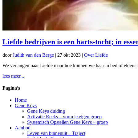
Liefde bedrijven is een harts-tocht; in ess
door
Judith van den Berge
|
27 okt 2023
|
Over Liefde
We verlangen naar Liefde maar hoe kunnen we haar in bed of elders 
lees meer...
Pagina’s
Home
Gene Keys
Gene Keys duiding
Activatie Reeks – vorm je eigen groep
Systemisch Opstellen Gene Keys – groep
Aanbod
Leven van binnenuit – Traject