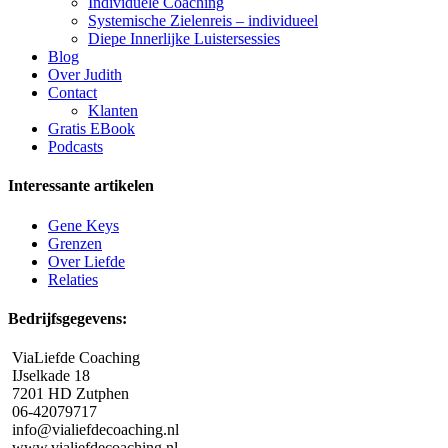
Individuele Coaching
Systemische Zielenreis – individueel
Diepe Innerlijke Luistersessies
Blog
Over Judith
Contact
Klanten
Gratis EBook
Podcasts
Interessante artikelen
Gene Keys
Grenzen
Over Liefde
Relaties
Bedrijfsgegevens:
ViaLiefde Coaching
IJselkade 18
7201 HD Zutphen
06-42079717
info@vialiefdecoaching.nl
www.vialiefdecoaching.nl