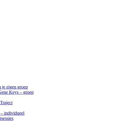
 je eigen groep
Gene Keys – groep
Traject
 – individueel
rsessies