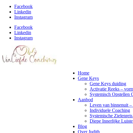
Facebook
Linkedin
Instagram
Facebook
Linkedin
Instagram
Home
Gene Keys
Gene Keys duiding
Activatie Reeks – vorm
Systemisch Opstellen 
Aanbod
Leven van binnenuit – 
Individuele Coaching
Systemische Zielenreis
Diepe Innerlijke Luiste
Blog
Over Judith