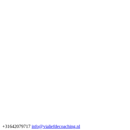
+31642079717
info@vialiefdecoaching.nl