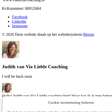
KvKnummer: 60012684
Facebook
Linkedin
Instagram
© 2026 Deze website draait op het websitesysteem
Bloom
Judith van Via Liefde Coaching
I will be back soon
Hallo! Judith van Via Liefde coaching hier! Waar kan ik je mee helpe
Start een gesprek!
Cookie toestemming beheren