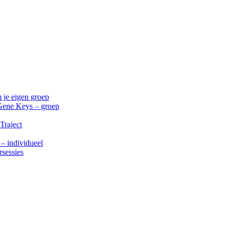
 je eigen groep
Gene Keys – groep
Traject
 – individueel
rsessies