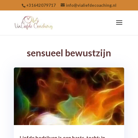
+31642079717
info@vialiefdecoaching.nl
sensueel bewustzijn
Liefde bedrijven is een harts-tocht; in