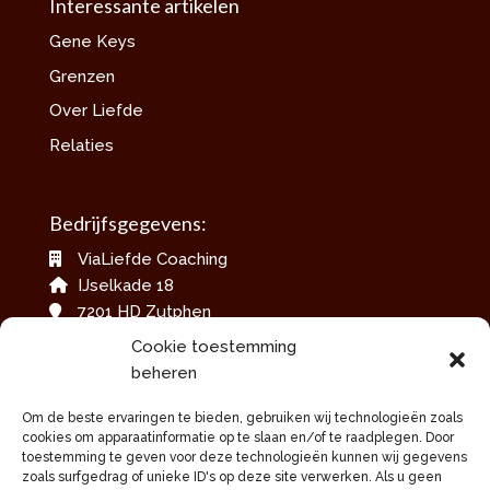
Interessante artikelen
Gene Keys
Grenzen
Over Liefde
Relaties
Bedrijfsgegevens:
ViaLiefde Coaching
IJselkade 18
7201 HD Zutphen
06-42079717
Cookie toestemming
info@vialiefdecoaching.nl
beheren
www.vialiefdecoaching.nl
Om de beste ervaringen te bieden, gebruiken wij technologieën zoals
KvKnummer: 60012684
cookies om apparaatinformatie op te slaan en/of te raadplegen. Door
toestemming te geven voor deze technologieën kunnen wij gegevens
zoals surfgedrag of unieke ID's op deze site verwerken. Als u geen