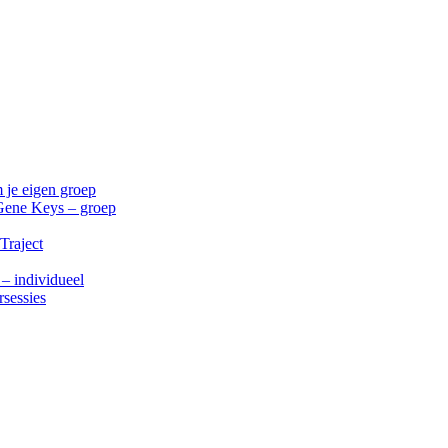
 je eigen groep
Gene Keys – groep
Traject
 – individueel
rsessies