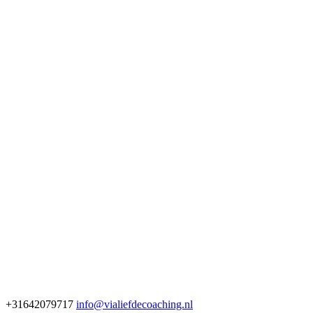
+31642079717
info@vialiefdecoaching.nl