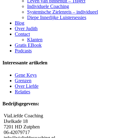
Leven van binnenuit – Traject
Individuele Coaching
Systemische Zielenreis – individueel
Diepe Innerlijke Luistersessies
Blog
Over Judith
Contact
Klanten
Gratis EBook
Podcasts
Interessante artikelen
Gene Keys
Grenzen
Over Liefde
Relaties
Bedrijfsgegevens:
ViaLiefde Coaching
IJselkade 18
7201 HD Zutphen
06-42079717
info@vialiefdecoaching.nl