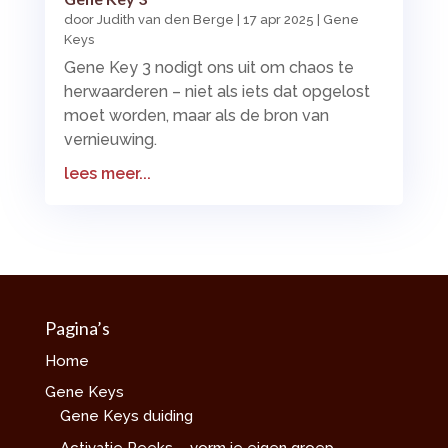
door
Judith van den Berge
|
17 apr 2025
|
Gene
Keys
Gene Key 3 nodigt ons uit om chaos te
herwaarderen – niet als iets dat opgelost
moet worden, maar als de bron van
vernieuwing.
lees meer...
Pagina’s
Home
Gene Keys
Gene Keys duiding
Activatie Reeks – vorm je eigen groep