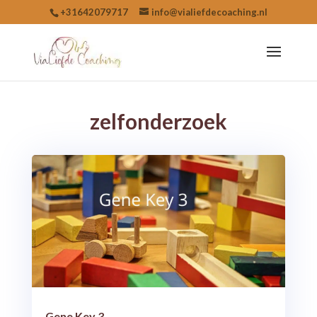
+31642079717
info@vialiefdecoaching.nl
zelfonderzoek
Gene Key 3