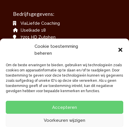
Bedrijfsgegevens:
ViaLiefde Coaching
IJselkade 18
7201 HD Zutphen
06-42079717
Cookie toestemming
info@vialiefdecoaching.nl
beheren
www.vialiefdecoaching.nl
Om de beste ervaringen te bieden, gebruiken wij technologieën zoals
KvKnummer: 60012684
cookies om apparaatinformatie op te slaan en/of te raadplegen. Door
toestemming te geven voor deze technologieën kunnen wij gegevens
zoals surfgedrag of unieke ID's op deze site verwerken. Als u geen
toestemming geeft of uw toestemming intrekt, kan dit negatieve
gevolgen hebben voor bepaalde kenmerken en functies.
Accepteren
Voorkeuren wijzigen
© 2026 Deze website draait op het