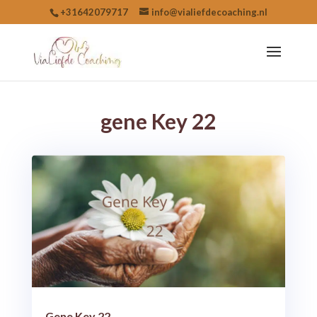
+31642079717
info@vialiefdecoaching.nl
gene Key 22
Gene Key 22