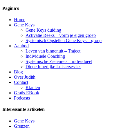
Pagina’s
Home
Gene Keys
Gene Keys duiding
Activatie Reeks – vorm je eigen groep
Systemisch Opstellen Gene Keys – groep
Aanbod
Leven van binnenuit – Traject
Individuele Coaching
Systemische Zielenreis – individueel
Diepe Innerlijke Luistersessies
Blog
Over Judith
Contact
Klanten
Gratis EBook
Podcasts
Interessante artikelen
Gene Keys
Grenzen