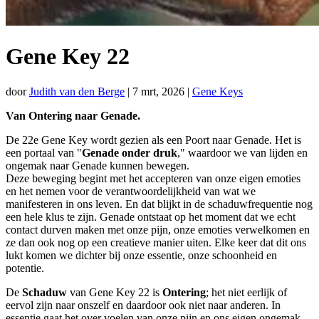
Gene Key 22
door
Judith van den Berge
|
7 mrt, 2026
|
Gene Keys
Van Ontering naar Genade.
De 22e Gene Key wordt gezien als een Poort naar Genade. Het is
een portaal van "
Genade onder druk
," waardoor we van lijden en
ongemak naar Genade kunnen bewegen.
Deze beweging begint met het accepteren van onze eigen emoties
en het nemen voor de verantwoordelijkheid van wat we
manifesteren in ons leven. En dat blijkt in de schaduwfrequentie nog
een hele klus te zijn. Genade ontstaat op het moment dat we echt
contact durven maken met onze pijn, onze emoties verwelkomen en
ze dan ook nog op een creatieve manier uiten. Elke keer dat dit ons
lukt komen we dichter bij onze essentie, onze schoonheid en
potentie.
De
Schaduw
van Gene Key 22 is
Ontering
; het niet eerlijk of
eervol zijn naar onszelf en daardoor ook niet naar anderen. In
essentie gaat het over voelen van onze pijn en ons eigen ongemak