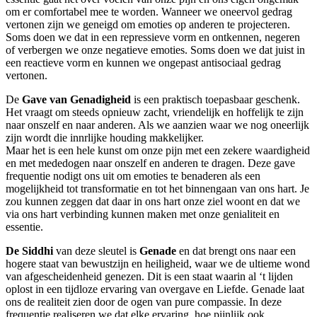
om er comfortabel mee te worden. Wanneer we oneervol gedrag
vertonen zijn we geneigd om emoties op anderen te projecteren.
Soms doen we dat in een repressieve vorm en ontkennen, negeren
of verbergen we onze negatieve emoties. Soms doen we dat juist in
een reactieve vorm en kunnen we ongepast antisociaal gedrag
vertonen.
De
Gave van Genadigheid
is een praktisch toepasbaar geschenk.
Het vraagt om steeds opnieuw zacht, vriendelijk en hoffelijk te zijn
naar onszelf en naar anderen. Als we aanzien waar we nog oneerlijk
zijn wordt die innrlijke houding makkelijker.
Maar het is een hele kunst om onze pijn met een zekere waardigheid
en met mededogen naar onszelf en anderen te dragen. Deze gave
frequentie nodigt ons uit om emoties te benaderen als een
mogelijkheid tot transformatie en tot het binnengaan van ons hart. Je
zou kunnen zeggen dat daar in ons hart onze ziel woont en dat we
via ons hart verbinding kunnen maken met onze genialiteit en
essentie.
De Siddhi
van deze sleutel is
Genade
en dat brengt ons naar een
hogere staat van bewustzijn en heiligheid, waar we de ultieme wond
van afgescheidenheid genezen. Dit is een staat waarin al ‘t lijden
oplost in een tijdloze ervaring van overgave en Liefde. Genade laat
ons de realiteit zien door de ogen van pure compassie. In deze
frequentie realiseren we dat elke ervaring, hoe pijnlijk ook,