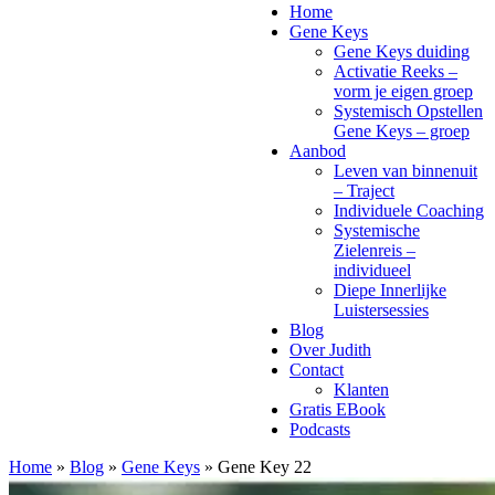
Home
Gene Keys
Gene Keys duiding
Activatie Reeks –
vorm je eigen groep
Systemisch Opstellen
Gene Keys – groep
Aanbod
Leven van binnenuit
– Traject
Individuele Coaching
Systemische
Zielenreis –
individueel
Diepe Innerlijke
Luistersessies
Blog
Over Judith
Contact
Klanten
Gratis EBook
Podcasts
Home
»
Blog
»
Gene Keys
»
Gene Key 22