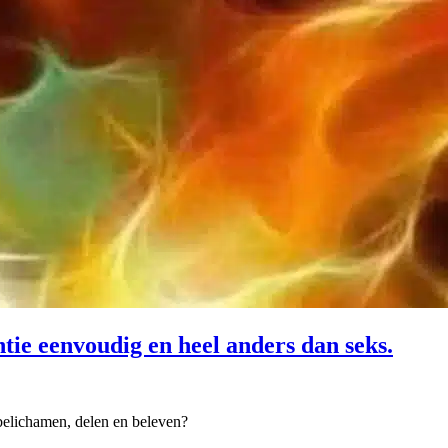
entie eenvoudig en heel anders dan seks.
belichamen, delen en beleven?