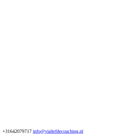
+31642079717
info@vialiefdecoaching.nl