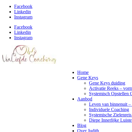
Facebook
Linkedin
Instagram
Facebook
Linkedin
Instagram
Home
Gene Keys
Gene Keys duiding
Activatie Reeks – vorm
Systemisch Opstellen 
Aanbod
Leven van binnenuit – 
Individuele Coaching
Systemische Zielenreis
Diepe Innerlijke Luiste
Blog
Over Judith