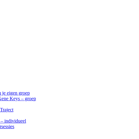
 je eigen groep
Gene Keys – groep
Traject
 – individueel
rsessies