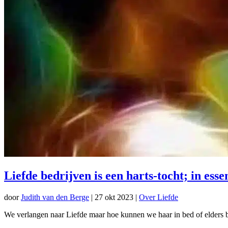
Liefde bedrijven is een harts-tocht; in ess
door
Judith van den Berge
|
27 okt 2023
|
Over Liefde
We verlangen naar Liefde maar hoe kunnen we haar in bed of elders 