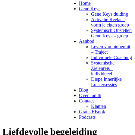
Home
Gene Keys
Gene Keys duiding
Activatie Reeks –
vorm je eigen groep
Systemisch Opstellen
Gene Keys – groep
Aanbod
Leven van binnenuit
– Traject
Individuele Coaching
Systemische
Zielenreis –
individueel
Diepe Innerlijke
Luistersessies
Blog
Over Judith
Contact
Klanten
Gratis EBook
Podcasts
Liefdevolle begeleiding