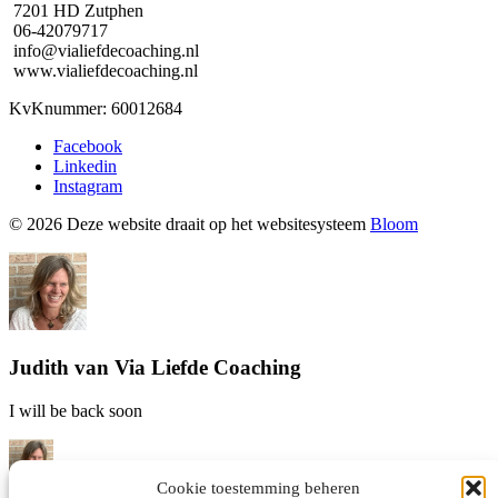
7201 HD Zutphen
06-42079717
info@vialiefdecoaching.nl
www.vialiefdecoaching.nl
KvKnummer: 60012684
Facebook
Linkedin
Instagram
© 2026 Deze website draait op het websitesysteem
Bloom
Judith van Via Liefde Coaching
I will be back soon
Cookie toestemming beheren
Hallo! Judith van Via Liefde coaching hier! Waar kan ik je mee