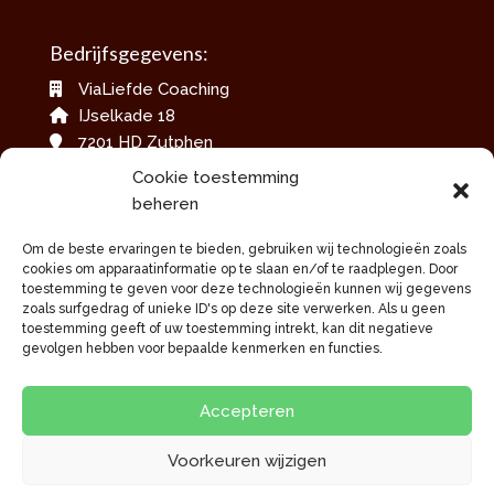
Bedrijfsgegevens:
ViaLiefde Coaching
IJselkade 18
7201 HD Zutphen
06-42079717
Cookie toestemming
info@vialiefdecoaching.nl
beheren
www.vialiefdecoaching.nl
Om de beste ervaringen te bieden, gebruiken wij technologieën zoals
KvKnummer: 60012684
cookies om apparaatinformatie op te slaan en/of te raadplegen. Door
toestemming te geven voor deze technologieën kunnen wij gegevens
zoals surfgedrag of unieke ID's op deze site verwerken. Als u geen
toestemming geeft of uw toestemming intrekt, kan dit negatieve
gevolgen hebben voor bepaalde kenmerken en functies.
Accepteren
Voorkeuren wijzigen
© 2026 Deze website draait op het