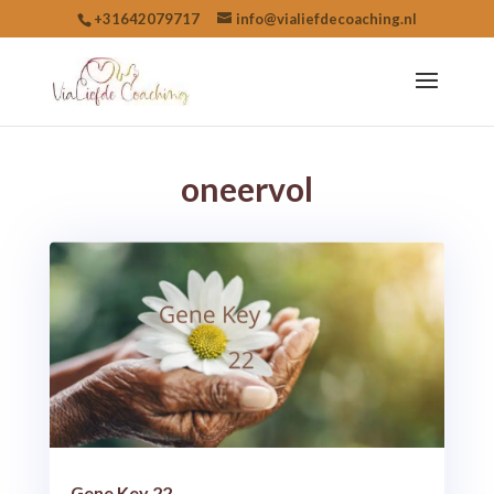
+31642079717
info@vialiefdecoaching.nl
oneervol
Gene Key 22