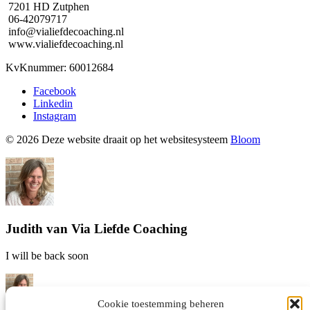
7201 HD Zutphen
06-42079717
info@vialiefdecoaching.nl
www.vialiefdecoaching.nl
KvKnummer: 60012684
Facebook
Linkedin
Instagram
© 2026 Deze website draait op het websitesysteem
Bloom
Judith van Via Liefde Coaching
I will be back soon
Cookie toestemming beheren
Hallo! Judith van Via Liefde coaching hier! Waar kan ik je mee