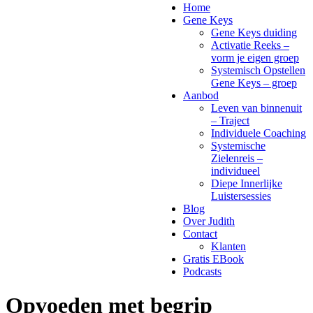
Home
Gene Keys
Gene Keys duiding
Activatie Reeks –
vorm je eigen groep
Systemisch Opstellen
Gene Keys – groep
Aanbod
Leven van binnenuit
– Traject
Individuele Coaching
Systemische
Zielenreis –
individueel
Diepe Innerlijke
Luistersessies
Blog
Over Judith
Contact
Klanten
Gratis EBook
Podcasts
Opvoeden met begrip