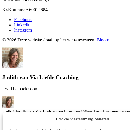
KvKnummer: 60012684
Facebook
Linkedin
Instagram
© 2026 Deze website draait op het websitesysteem
Bloom
Judith van Via Liefde Coaching
I will be back soon
Hallo! Judith van Via Liefde coaching hier! Waar kan ik je mee helpe
Start een gesprek!
Cookie toestemming beheren