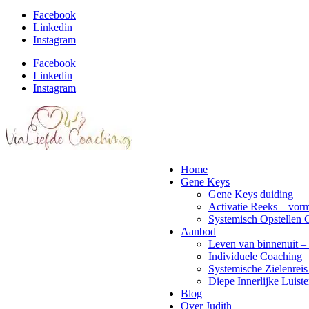
Facebook
Linkedin
Instagram
Facebook
Linkedin
Instagram
Home
Gene Keys
Gene Keys duiding
Activatie Reeks – vorm
Systemisch Opstellen 
Aanbod
Leven van binnenuit – 
Individuele Coaching
Systemische Zielenreis
Diepe Innerlijke Luiste
Blog
Over Judith