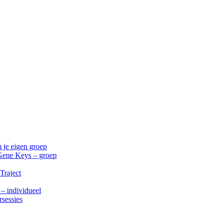
 je eigen groep
Gene Keys – groep
Traject
 – individueel
rsessies