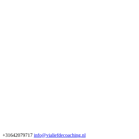
+31642079717
info@vialiefdecoaching.nl