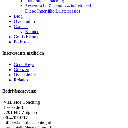
Individuele Coaching
Systemische Zielenreis – individueel
Diepe Innerlijke Luistersessies
Blog
Over Judith
Contact
Klanten
Gratis EBook
Podcasts
Interessante artikelen
Gene Keys
Grenzen
Over Liefde
Relaties
Bedrijfsgegevens:
ViaLiefde Coaching
IJselkade 18
7201 HD Zutphen
06-42079717
info@vialiefdecoaching.nl
www.vialiefdecoaching.nl