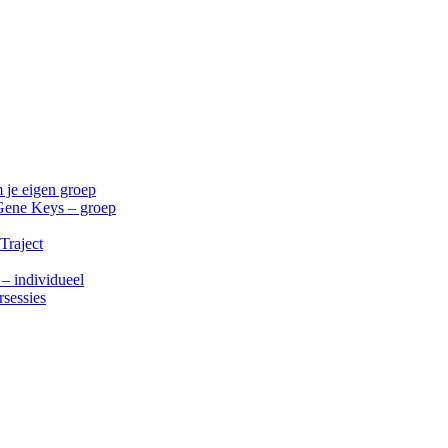
 je eigen groep
Gene Keys – groep
Traject
 – individueel
rsessies