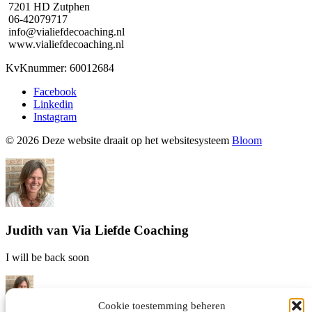
7201 HD Zutphen
06-42079717
info@vialiefdecoaching.nl
www.vialiefdecoaching.nl
KvKnummer: 60012684
Facebook
Linkedin
Instagram
© 2026 Deze website draait op het websitesysteem
Bloom
Judith van Via Liefde Coaching
I will be back soon
Cookie toestemming beheren
Hallo! Judith van Via Liefde coaching hier! Waar kan ik je mee