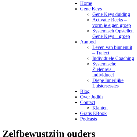
Home
Gene Keys
Gene Keys duiding
Activatie Reeks –
vorm je eigen groep
Systemisch Opstellen
Gene Keys – groep
Aanbod
Leven van binnenuit
– Traject
Individuele Coaching
Systemische
Zielenreis –
individueel
Diepe Innerlijke
Luistersessies
Blog
Over Judith
Contact
Klanten
Gratis EBook
Podcasts
Zelfbewustzijn ouders