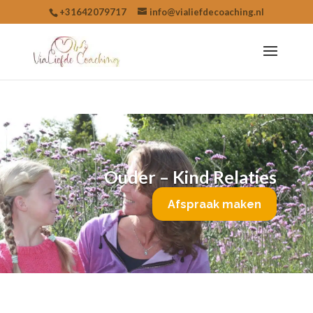
+31642079717
info@vialiefdecoaching.nl
Ouder – Kind Relaties
Afspraak maken