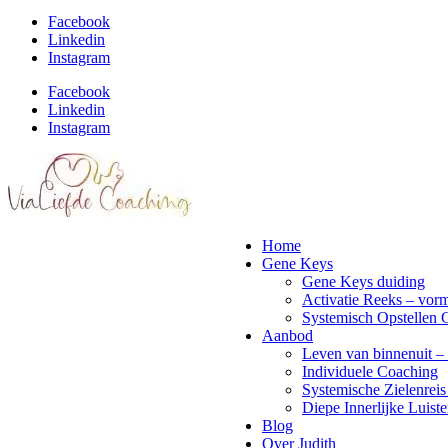
Facebook
Linkedin
Instagram
Facebook
Linkedin
Instagram
Home
Gene Keys
Gene Keys duiding
Activatie Reeks – vorm
Systemisch Opstellen 
Aanbod
Leven van binnenuit – 
Individuele Coaching
Systemische Zielenreis
Diepe Innerlijke Luiste
Blog
Over Judith