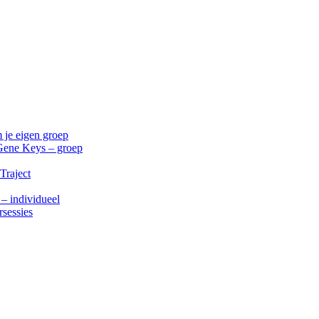
 je eigen groep
Gene Keys – groep
Traject
 – individueel
rsessies