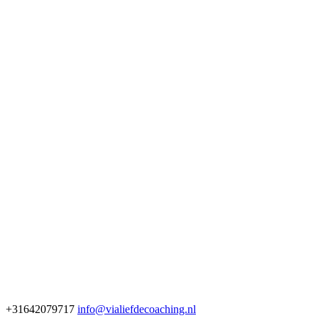
+31642079717
info@vialiefdecoaching.nl