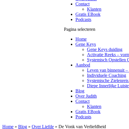
Contact
Klanten
Gratis EBook
Podcasts
Pagina selecteren
Home
Gene Keys
Gene Keys duiding
Activatie Reeks – vorm
Systemisch Opstellen 
Aanbod
Leven van binnenuit – 
Individuele Coaching
Systemische Zielenreis
Diepe Innerlijke Luiste
Blog
Over Judith
Contact
Klanten
Gratis EBook
Podcasts
Home
»
Blog
»
Over Liefde
»
De Vonk van Verliefdheid