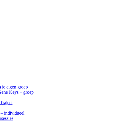
 je eigen groep
Gene Keys – groep
Traject
 – individueel
rsessies